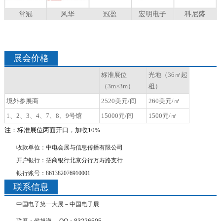
常冠
风华
冠盈
宏明电子
科尼盛
展会价格
标准展位
光地（36㎡起
（3m×3m）
租）
境外参展商
2520
美元/间
260
美元/㎡
1、2、3、4、7、8、9号馆
15000
元/间
1500
元/㎡
注：标准展位两面开口，加收10%
收款单位：中电会展与信息传播有限公司
开户银行：招商银行北京分行万寿路支行
银行账号：861382076910001
联系信息
中国电子第一大展－中国电子展
联系：侯旭海 QQ：83226505