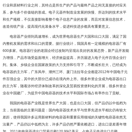
行业和原材料行业之间，其特点是所生产的产品与最终产品之间无直接的对应关
系，参与多个价值链的形成。电子元器件制造业发展的快慢、所达到的技术水平
和生产规模，不仅直接影响着整个电子信息产业的发展，而且对发展信息技术，
改造传统产业，提高现代化装备水平，促进科技进步都具有重要意义。
电容器产业得到高速增长，成为世界电容器生产大国和出口大国，满足了国
内整机发展的需求和出口的需要。据行业统计，我国具有一定规模的电容器厂有
600多家。电容器行业的老国企经过改制均呈现出良好的发展态势，新产品开发能
力增强，产品市场受益面增大，经济效益提高，并历届进入电子元件百强企业行
列。集体、乡镇企业在国家政策的大力支持和引导下，不断成长壮大，已经成为
电容器的主力军，广东风华、潮州三环、厦门法拉等企业都是2012年中国电子元
件百强企业，其中的大部分已成功在境内外上市。很多外资企业成为电容器出口
的主力军，随着涉外经济体制改革的深化及贸易投资便利化的开展，很多外资企
业在中国建厂，为提升中国电容器的技术水平和国际市场占有率作出了贡献。
我国的电容器产业既是世界生产大国，也是出口大国，但产品仍以中低档为
主，当前面临的主要问题是：国内电容器技术水平与世界先进水平相比仍有较大
差距，使得我国许多运用新材料的电容器和重要应用领域的关键性电容器依然无
法量产，产品仍以中低档为主，许多产品仍然严重依赖进口，进出口逆差逐年增
加。2011年电容器进出口贸易总额120.99亿美元，占电子元件进出口总额