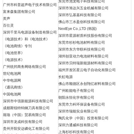
东莞市池龙电子科技有限公司
广州市科普超声电子技术有限公司
深圳市旭达兴五金机械有限公司
富来森集团有限公司
深圳市弘基嘉科技有限公司
羙声
佛山市三水盈创科技有限公司
百仕灵
NextEye Co.,LTD (韩国)
深圳千里马电源设备制造有限公司
深圳市星源材质科技股份有限公司
《电源技术》和《电池技术》
东莞市杉杉电池材料有限公司
《电池商情》专刊
深圳市东方华联科技有限公司
《电池世界》
湖州创亚动力电池材料有限公司
《电源技术》
深圳市贝特瑞新能源材料有限公司
广州统邦商务网络有限公司
福州开发区星云电子自动化有限公司
世纪电池网
长虹电源
中华电源网
佛山市顺德区永创翔亿材料有限公司
《通讯商情》
广州欧能电子有限公司
中国电池网
朝阳永恒化学有限公司
深圳市中强新能源科技有限公司
东莞市力科环保设备有限公司
成都斯锐特钨钢刀具有限公司
深圳市瑞能实业有限公司
堀场（中国）贸易有限公司
陶氏化学（中国）投资有限公司
深圳市龙成科技有限公司
深圳力通威科技有限公司
贵州开阳安达磷化工有限公司
上海杉杉科技有限公司