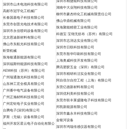
深圳市精捷能科技有限公司
深圳市山木电池科技有限公司
湖南中大业翔科技有限公司
高邮市冠宇化工机械厂
柳州市豪杰特化工机械有限责任公司
长春国基电子科技有限公司
佛山华鼎机械有限公司
东莞市创普光电技术有限公司
珠海聚能精密工业有限公司
深圳市永佳喷码设备有限公司
科德宝·宝翎无纺布（苏州）有限公司
北京恩迪新材料有限公司
深圳市志润达实业有限公司
佛山市东航光科技有限公司
深圳市日联科技有限公司
昕荣机械
东莞市殷华印刷科技有限公司
珠海银通新能源有限公司
上海奥威科技开发有限公司
深圳福斯特能源科技有限公司
腾讯塑胶五金（深圳）有限公司
AEM科技（苏州）有限公司
深圳市精研科洁实业有限公司
广州瑞通激光科技有限公司
阿自倍尔自控工程（上海）有限公司
山东神工宏全模具有限公司
东营亿德新材料有限公司
广州番中电气设备有限公司
深圳优利美科技有限公司
广州正瀚材料科技有限公司
东莞市联丰莱盛隆电子科技有限公司
广州宏钜电子实业有限公司
邦凯新能源有限公司
台腾电子(深圳)有限公司
深圳市鑫永丰科技有限公司
罗斯（无锡）设备有限公司
金银河设备
福州开发区星云电子自动化有限公
深圳市鸿瑞传感仪器有限公司