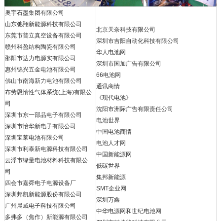
奥宇石墨集团有限公司
山东弛翔新能源科技有限公司
北京天奈科技有限公司
东莞市普立真空设备有限公司
深圳市吉阳自动化科技有限公司
赣州科盈结构陶瓷有限公司
华人电池网
邵阳市达力电源实有限公司
深圳市国加广告有限公司
惠州锦兴五金电池有限公司
66电池网
佛山市南海新力电池有限公司
通讯商情
布劳恩惰性气体系统(上海)有限公
《现代电池》
司
沈阳市洲际广告有限责任公司
深圳市东一部品电子有限公司
电池世界
深圳市怡华新电子有限公司
中国电池商情
深圳宝莱电池有限公司
电池人才网
深圳市利泰新电源科技有限公司
中国新能源网
云浮市绿量电池材料科技有限公
低碳世界
司
集邦新能源
四会市嘉舜电子电源设备厂
SMT企业网
深圳邦凯新能源股份有限公司
深圳万鑫
广州晨威电子科技有限公司
中华电源网和世纪电池网
多弗多（焦作）新能源有限公司