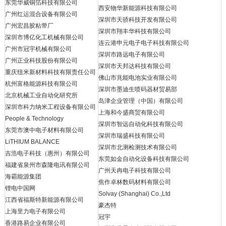
东莞华威铜箔科技有限公司
西安物华新能源科技有限公司
广州红运混合设备有限公司
深圳市天骄科技开发有限公司
广州宏昌胶粘带厂
深圳市翔丰华科技有限公司
深圳市博亿化工机械有限公司
连云港申元电子电子科技有限公司
广州市冠宇机械有限公司
深圳市路远电子有限公司
广州正业科技股份有限公司
深圳市天邦达科技有限公司
重庆纽米新材料科技有限责任公司
佛山市兆能电池实业有限公司
杭州富格能源科技有限公司
深圳市墨迪生喷码器材贸易部
北京机械工业自动化研究所
岛津企业管理（中国）有限公司
深圳市科力纳米工程设备有限公司
上海和今盛商贸有限公司
People & Technology
深圳市智远自动化科技有限公司
东莞市澳中电子材料有限公司
深圳市瑞盛科技有限公司
LiTHIUM BALANCE
深圳市北测检测技术有限公司
吉浩电子科技（惠州）有限公司
东莞如金自动化设备科技有限公司
福建省泉州市森隆电讯有限公司
广州天冉电子科技有限公司
海霸能源集团
焦作卓林数码材料有限公司
锂电中国网
Solvay (Shanghai) Co.,Ltd
江西省福斯特新能源有限公司
豪杰特
上海里力电子有限公司
冠宇
香港路易企业有限公司