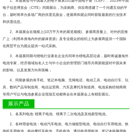
1、本届展会与中国最大的电子展第101届中国电子展（CEF）、2023年中国
电子信息博览会（CITE）同期展出，为采购商、供应商搭建了一个沟通互动的平
台，届时将举办多场厂商的供需见面会，使展商和观众同时获取最新的行业技术
和供需信息。
2、本届展会在规模上(10万平方米的展览规模)、参展商质量上、对外的宣推
广上（利用本身海内外的媒体资源）及专业观众的组织上为参展商提供一个国际
化商贸平台为观众提供一站式采购。
3、本届展同期与锂电行业著名企业共同举办锂电高层论谈，届时将诚邀海外
电池专家，经济领域知名人士与中小企业的管理部门领导共商新能源对中国未来
的影响、以及发展方向和策略；
4、同期参展的有手机、笔记本电脑、无绳电话、电动工具、电动自行车、玩
具、数码产品等制造商、电信运营商、汽车及摩托车制造商、电池采购经销商商
等用户可以与电池参展企业现场互动都将会在本届展会上有精彩展出。
展示产品
1、各系列电池: 锂离子电池、锂离子二次电池及其他新型电池。
2、各种用途电池：电动汽车电池、电力储能型电池、电动自行车用电池、铁
路机车用电池、电动摩托车电池、手机电池、通信电源用电池、笔记本电脑用电