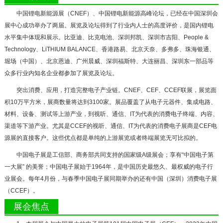
中国锂电新能源展
（CNEF）、中国锂电新能源高峰论坛，已经在中国深圳会
展中心成功举办了两届。展览及论坛得到了行业内人士的高度评价，是国内锂电
水平集中体现和展示。比亚迪、比克电池、深圳邦凯、深圳市吉阳、People &
Technology、LiTHIUM BALANCE、香港路易、北京天奈、多弗多、珠海银通、
堀场（中国）、北京恩迪、广州晨威、深圳福斯特、大连丽昌、深圳东一部品等
众多行业内知名企业都参加了展览及论坛。
突出消费、应用，打造完整电子产业链。CNEF、CEF、CCEF联展，展览面
积10万平方米，展商数量将达到3100家。展品覆盖了从电子元器件、集成电路、
材料、设备、测试等上游产业，到视听、通信、IT为代表的消费电子终端、内容、
渠道等下游产业。尤其是CCEF的视听、通信、IT为代表的消费电子展商是CEF电
源展的直接客户。这些优点都是单纯的上游展览或者终端展览无可比拟的。
中国电子展是工信部、商务部共同支持的国家级A级展会；享有“中国电子第
一大展” 的美誉；中国电子展始于1964年，是中国历史最悠久、最权威的电子行
业展会。每年4月份，与春季中国电子展同期举办的还有中国（深圳）消费电子展
（CCEF）。
展会焦点