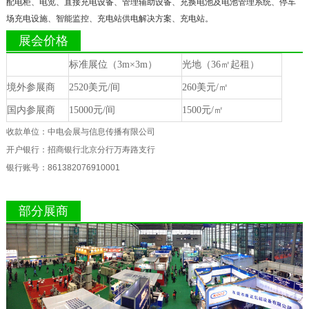
配电柜、电览、直接充电设备、管理辅助设备、充换电池及电池管理系统、停车
场充电设施、智能监控、充电站供电解决方案、充电站。
展会价格
标准展位（3m×3m）
光地（36㎡起租）
境外参展商
2520美元/间
260美元/㎡
国内参展商
15000元/间
1500元/㎡
收款单位：中电会展与信息传播有限公司
开户银行：招商银行北京分行万寿路支行
银行账号：861382076910001
部分展商