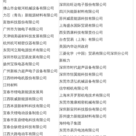
司
深圳欣旺达电子股份有限公司
佛山市金银河机械设备有限公司
四川兴能新材料有限公司
力芯（青岛）新能源材料有限公司
苏州威星能源科技有限公司
富致科技股份有限公司
上海盛永国际贸易有限公司
广州市方驰电子有限公司
西安西康科技有限责任公司
天津锦美碳材科技发展有限公司
台杏贸易（上海）有限公司
杭州杭可精密仪器有限公司
美国内华达州政府
东莞珂立斯电源技术有限公司
三菱化学（中国）贸易有限公司深圳分公司
深圳市联运贸易发展有限公司
新栋力
扬州宝珠电器有限公司
深圳市时代超声设备有限公司
广州新栋力超声电子设备有限公司
深圳市恒翼能科技有限公司
江西特种电机股份有限公司
东莞市丞弘机械设备有限公司
江特材料
信华精机有限公司
宜春市锂电新能源发展局
上海米开罗那机电技术有限公司
江西联威新能源有限公司
东莞市雅康精密机械有限公司
江西本源新材料科技有限公司
深圳新宙邦科技股份有限公司
宜春天锂电动设备制造公司
苏州捷力新能源材料有限公司
宜春市富鼎锂电科技有限公司
海特电子集团
宜春合纵锂业科技有限公司
东莞市易升电池有限公司
江西大路电动车有限公司