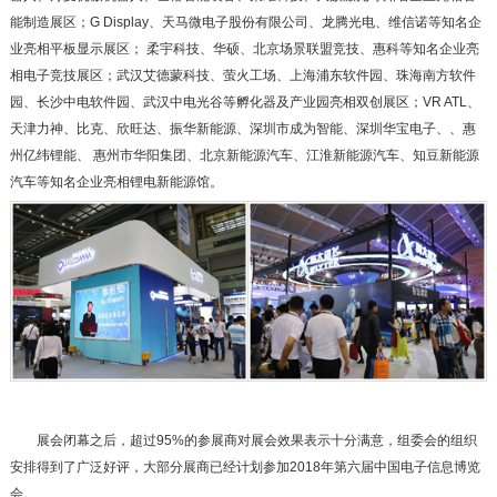
能制造展区；G Display、天马微电子股份有限公司、龙腾光电、维信诺等知名企
业亮相平板显示展区； 柔宇科技、华硕、北京场景联盟竞技、惠科等知名企业亮
相电子竞技展区；武汉艾德蒙科技、萤火工场、上海浦东软件园、珠海南方软件
园、长沙中电软件园、武汉中电光谷等孵化器及产业园亮相双创展区；VR ATL、
天津力神、比克、欣旺达、振华新能源、深圳市成为智能、深圳华宝电子、、惠
州亿纬锂能、 惠州市华阳集团、北京新能源汽车、江淮新能源汽车、知豆新能源
汽车等知名企业亮相锂电新能源馆。
展会闭幕之后，超过95%的参展商对展会效果表示十分满意，组委会的组织
安排得到了广泛好评，大部分展商已经计划参加2018年第六届中国电子信息博览
会。