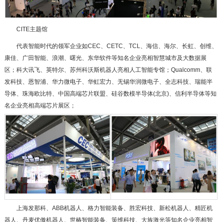
CITE主题馆
代表智能时代的领军企业如CEC、CETC、TCL、海信、海尔、长虹、创维、
康佳、广田智能、浪潮、曙光、东华软件等知名企业亮相智慧城市及大数据展
区；科大讯飞、英特尔、苏州科沃斯机器人亮相人工智能专馆；Qualcomm、联
发科技、恩智浦、华力微电子、华虹宏力、无锡华润微电子、全志科技、瑞能半
导体、珠海欧比特、中国高端芯片联盟、硅谷数模半导体(北京)、信利半导体等知
名企业亮相高端芯片展区；
上海发那科、ABB机器人、格力智能装备、胜宏科技、新松机器人、精匠机
器人、丹麦优傲机器人、世椿智能装备、策维科技、大族激光等知名企业亮相智