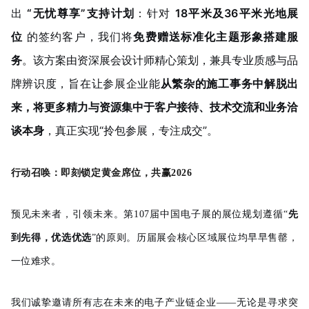
出
“无忧尊享”支持计划
：针对
18平米及36平米光地展
位
的签约客户，我们将
免费赠送标准化主题形象搭建服
务
。该方案由资深展会设计师精心策划，兼具专业质感与品
牌辨识度，旨在让参展企业能
从繁杂的施工事务中解脱出
来，将更多精力与资源集中于客户接待、技术交流和业务洽
谈本身
，真正实现“拎包参展，专注成交”。
行动召唤：即刻锁定黄金席位，共赢2026
预见未来者，引领未来。第107届中国电子展的展位规划遵循“
先
到先得，优选优选
”的原则。历届展会核心区域展位均早早售罄，
一位难求。
我们诚挚邀请所有志在未来的电子产业链企业——无论是寻求突