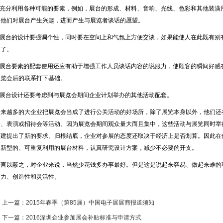
1.充分利用各种可能的要素，例如，展台的形成、材料、音响、光线、色彩和其他装潢
使他们对展台产生兴趣，进而产生与展览者谈话的愿望。
2.展台的设计要强调个性，同时要在空间上和气氛上方便交谈，如果能使人在此既有别
过了。
3.展台要素的配套使用还应有助于增强工作人员谈话内容的说服力，使顾客的瞬间好感
展览会后的联系打下基础。
4.展台设计还要考虑到与展览会期间企业计划举办的其他活动配套。
越来越多的大企业把展览会当成了进行公关活动的好场所，除了展览本身以外，他们还
会、表演或招待会等活动。因为展览会期间观众量大而且集中，这些活动与展览同时举
搭建提出了新的要求。归根结底，企业对参展的态度还取决于经济上是否划算。因此在
用新型的、可重复利用的展台材料，认真研究设计方案，减少不必要的开支。
一言以蔽之，对企业来说，当然少花钱多办事最好。但是这是说起来容易、做起来难的
象力、创造性和灵活性。
上一篇：2015年春季（第85届）中国电子展展商报道须知
下一篇：2016深圳企业参加展会补贴标准与申请方式