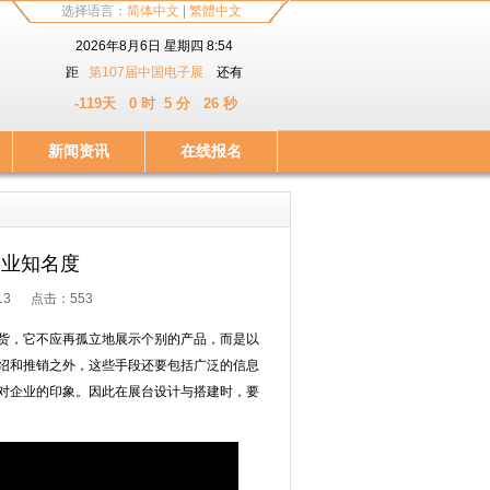
选择语言：
简体中文
|
繁體中文
2026
年
8
月
6
日
星期四
8
:
54
距
第107届中国电子展
还有
-119天 0 时 5 分 26 秒
新闻资讯
在线报名
企业知名度
9:13 点击：
553
货，它不应再孤立地展示个别的产品，而是以
绍和推销之外，这些手段还要包括广泛的信息
对企业的印象。因此在展台设计与搭建时，要