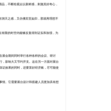
用品，不断给观众以新鲜感，刺激其好奇心，
有洞天之感，又仿佛宾至如归，那就再理想不
在有限的时空内能够反复得到证实和加强，为
在展会期间同时举行各种各样的会议、研讨
行，影响大又节约开支。这在另一方面对展台
保证效果的同时，还要算好经济账，尽可能使
事情。它需要展台设计和搭建人员更加具有想