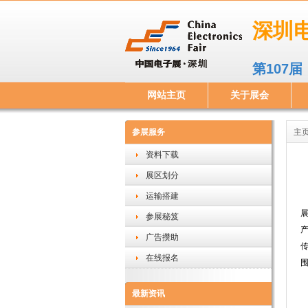
深圳
第107
网站主页
关于展会
参展服务
主
资料下载
展区划分
运输搭建
参展秘笈
广告攒助
在线报名
最新资讯