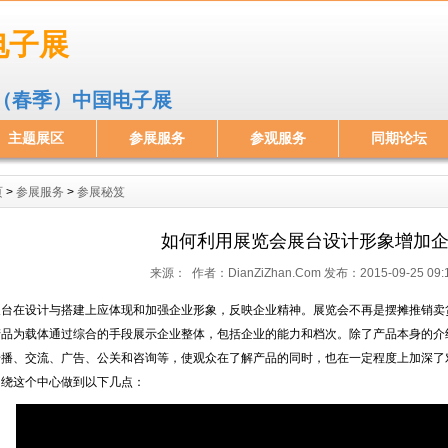
电子展
届（春季）中国电子展
主题展区
参展服务
参观服务
同期论坛
页
>
参展服务
>
参展秘笈
如何利用展览会展台设计形象增加
来源： 作者：DianZiZhan.Com 发布：2015-09-25 0
展台在设计与搭建上应体现和加强企业形象，反映企业精神。展览会不再是摆摊推销卖
产品为载体通过综合的手段展示企业整体，包括企业的能力和档次。除了产品本身的介
传播、交流、广告、公关和咨询等，使观众在了解产品的同时，也在一定程度上加深了
围绕这个中心做到以下几点：